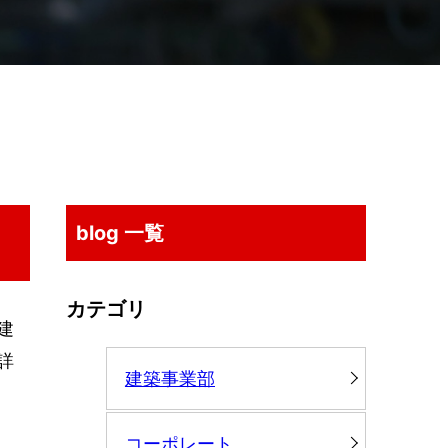
blog 一覧
カテゴリ
建
詳
建築事業部
コーポレート