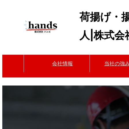
荷揚げ・
人|株式会
会社情報
当社の強