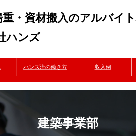
揚重・資材搬入のアルバイト
社ハンズ
み
ハンズ流の働き方
収入例
建築事業部