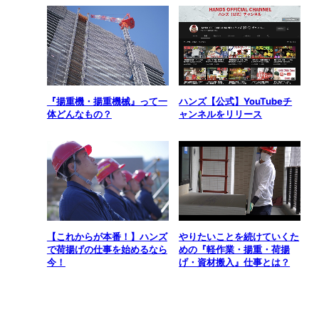
『揚重機・揚重機械』って一
ハンズ【公式】YouTubeチ
体どんなもの？
ャンネルをリリース
【これからが本番！】ハンズ
やりたいことを続けていくた
で荷揚げの仕事を始めるなら
めの『軽作業・揚重・荷揚
今！
げ・資材搬入』仕事とは？