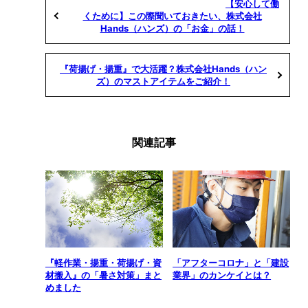
【安心して働
くために】この際聞いておきたい、株式会社
Hands（ハンズ）の「お金」の話！
『荷揚げ・揚重』で大活躍？株式会社Hands（ハン
ズ）のマストアイテムをご紹介！
関連記事
『軽作業・揚重・荷揚げ・資
「アフターコロナ」と「建設
材搬入』の「暑さ対策」まと
業界」のカンケイとは？
めました