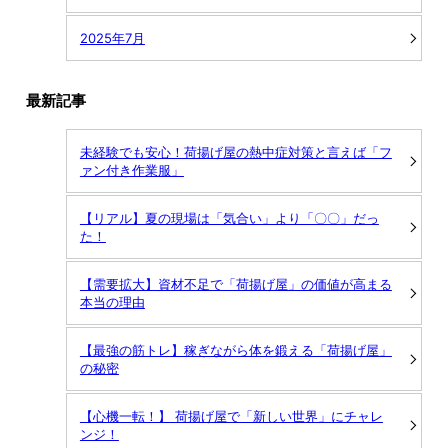
2025年7月
最新記事
未経験でも安心！荷揚げ屋の熱中症対策と言えば「フ
ァン付き作業服」
【リアル】夏の現場は「気合い」より「〇〇」だっ
た！
【需要拡大】資材不足で「荷揚げ屋」の価値が高まる
本当の理由
【最強の筋トレ】稼ぎながら体を鍛える「荷揚げ屋」
の秘密
【心機一転！】 荷揚げ屋で「新しい世界」にチャレ
ンジ！