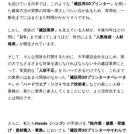
を設けている日本では、このような
「建設用3Dプリンター」
を用い
た建築方法が実際の現場へ導入しづらい点があるため、実用化・一
般化までにはまだまだ時間がかかりそうですね。
しかし、現状の
「建設業界」
を支えている人材が、今後10年ほどの
間に
「2/3」
まで減ってしまうほど、世代による
「人数格差・人材
格差」
が懸念されています。
そして、そんな現状を打開するために、大手建設会社をはじめ、国
の方でもさまざまな対策を講じなければならない今の建設業界にと
って、実質的な
「人材不足」
をカバーできるだけでなく、これまで
の業界にはあまり関係がなかった
「建設用3Dプリンターオペレータ
ー」
や
「ハードウエア・ソフトウエア技術者」
などの新しい人材・
業種が、新たに業界に参入してくることになり、より活性化するこ
とは明白です。
さらに、私たち
Hands（ハンズ）
の手掛ける
『軽作業・揚重・荷揚
げ・資材搬入・業務』
においても
「建設用3Dプリンターやそれらで