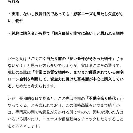
られる
・実用、ないし投資目的であっても「顧客ニーズを満たし欠点がな
い」物件
・純粋に購入者から見て「購入価値が非常に高い」と思われる物件
パッと見は
「ごくごく当たり前の『良い条件がそろった物件』じゃ
ないか！」
と思った方も多いでしょうが、実はまさにその通りで、
現状の高騰は
「非常に良質な物件を、まだまだ優遇されている住宅
ローン金利を利用して、資金力に長けた富裕層が中心に購入してい
る」
ためだと考えられます。
ただ、長期的な目で見ると、この先は空前の
「不動産余り時代」
が
やってくる、とも言われており、この価格高騰もいつまで続くか
は、専門家の間でも意見が分かれる所ですので、興味が湧いた方は
いろいろ調べたり、ニュースや価格動向をチェックしたりすること
をオススメします。