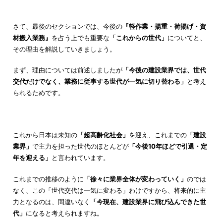
さて、最後のセクションでは、今後の
『軽作業・揚重・荷揚げ・資
材搬入業務』
を占う上でも重要な
「これからの世代」
についてと、
その理由を解説していきましょう。
まず、理由については前述しましたが
「今後の建設業界では、世代
交代だけでなく、業務に従事する世代が一気に切り替わる」
と考え
られるためです。
これから日本は未知の
「超高齢化社会」
を迎え、これまでの
「建設
業界」
で主力を担った世代のほとんどが
「今後10年ほどで引退・定
年を迎える」
と言われています。
これまでの推移のように
「徐々に業界全体が変わっていく」
のでは
なく、この「世代交代は一気に変わる」わけですから、将来的に主
力となるのは、間違いなく
「今現在、建設業界に飛び込んできた世
代」
になると考えられますね。