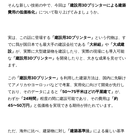
そんな新しい技術の中で、今回は
「建設用3Dプリンターによる建築
費用の低価格化」
について取り上げてみましょうか。
実は、この話に登場する
「建設用3Dプリンター」
という代物は、す
でに我が国日本でも最大手の建設会社である
「大林組」
や
「大成建
設」
が、実際に大型建築物を建設したり、実際の現場にも導入可能
な
「建設用3Dプリンター」
を開発したりと、大きな成果を見せてい
ます。
この
「建設用3Dプリンター」
を利用した建築方法は、国内に先駆け
てアメリカやヨーロッパなどで考案、実用化に向けて開発が先行し
ており、そのデータによると
「50〜75平米ほどの平屋建て」
が、
わずか
「24時間」
程度の間に建設可能であり、その費用は
「約
45〜50万円」
と低価格を実現できる期待が持たれています。
ただ、海外に比べ、建築物に対し
「建築基準法」
による厳しい基準