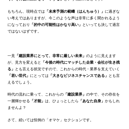
もちろん、現時点では
「未来予測の範疇（はんちゅう）」
に過ぎな
い考えではありますが、今このような声は非常に多く聞かれるよう
になっており
「的中の可能性はかなり高い」
といっても決して過言
ではないはずです。
一見
「建設業界にとって、非常に厳しい未来」
のように見えます
が、見方を変えると
「今後の時代にマッチした企業・会社が生き残
る」
とも言える状況ですので、これからの時代・業界を支えていく
「若い世代」
にとっては
「大きなビジネスチャンスである」
とも言
えるでしょう。
時代の流れに乗って、これからの
「建設業界」
の中で、その存在を
一層輝かせる
「才能」
は、ひょっとしたら
「あなた自身」
かもしれ
ませんよ？
さて、続いては恒例の「オマケ」セクションです。