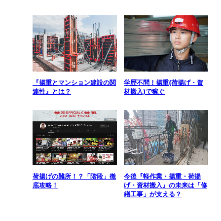
『揚重とマンション建設の関
学歴不問！揚重(荷揚げ・資
連性』とは？
材搬入)で稼ぐ
荷揚げの難所！？「階段」徹
今後『軽作業・揚重・荷揚
底攻略！
げ・資材搬入』の未来は「修
繕工事」が支える？