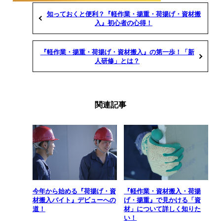
知っておくと便利？『軽作業・揚重・荷揚げ・資材搬
入』初心者の心得！
『軽作業・揚重・荷揚げ・資材搬入』の第一歩！「新
人研修」とは？
関連記事
今年から始める『荷揚げ・資
『軽作業・資材搬入・荷揚
材搬入バイト』デビューへの
げ・揚重』で見かける「資
道！
材」について詳しく知りた
い！