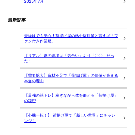
2025年7月
最新記事
未経験でも安心！荷揚げ屋の熱中症対策と言えば「フ
ァン付き作業服」
【リアル】夏の現場は「気合い」より「〇〇」だっ
た！
【需要拡大】資材不足で「荷揚げ屋」の価値が高まる
本当の理由
【最強の筋トレ】稼ぎながら体を鍛える「荷揚げ屋」
の秘密
【心機一転！】 荷揚げ屋で「新しい世界」にチャレ
ンジ！