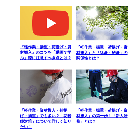
『軽作業・揚重・荷揚げ・資
『軽作業・揚重・荷揚げ・資
材搬入』のコツを「動画で学
材搬入』と「猛暑・酷暑」の
ぶ」際に注意すべき点とは？
関係性とは？
『軽作業・資材搬入・荷揚
『軽作業・揚重・荷揚げ・資
げ・揚重』でも多い？「花粉
材搬入』の第一歩！「新人研
症対策」について詳しく知り
修」とは？
たい！