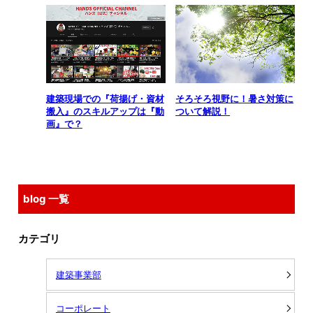
建築現場での『荷揚げ・資材
そろそろ視野に！暑さ対策に
搬入』のスキルアップは『動
ついて解説！
画』で？
blog 一覧
カテゴリ
建築事業部
コーポレート